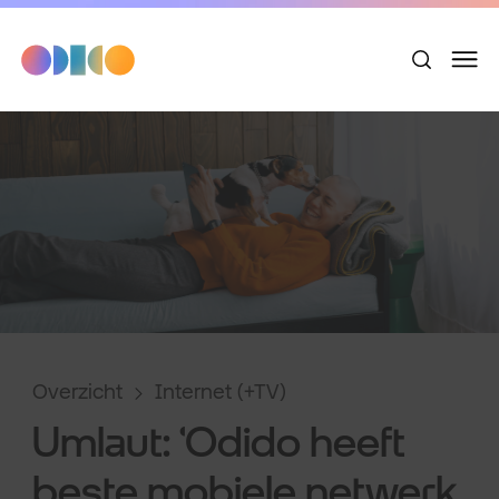
Overzicht
Internet (+TV)
Umlaut: ‘Odido heeft
beste mobiele netwerk