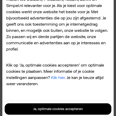
getest door umlaut. Iets om trots op te zijn.
Simpel.nl relevanter voor je. Als je kiest voor optimale
Zeker nu meer dan 50 procent van al het
cookies werkt onze website het beste voor je. Met
mobiele dataverkeer in Nederland via het
bijvoorbeeld advertenties die op jou zijn afgestemd. Je
onze gaat.
geeft ons ook toestemming om je internetgedrag
binnen, en mogelijk ook buiten, onze website te volgen.
Zo passen wij en derde partijen de website, onze
Søren Abildgaard, onze CEO: “We zijn meer
communicatie en advertenties aan op je interesses en
dan trots dat we twee prijzen hebben
profiel.
ontvangen die onze buitengewone prestaties
erkennen: voor de vijfde keer op rij de umlaut
Klik op ‘Ja, optimale cookies accepteren’ om optimale
test winnen en het behalen van de hoogste
cookies te plaatsen. Meer informatie of je cookie
instellingen aanpassen?
Klik hier
. Je kan je keuze altijd
score wereldwijd”, vertelt hij. Daar wordt hard
weer veranderen.
voor gewerkt, erkent hij.
“We dagen onszelf elke dag uit om kwaliteit
Ja, optimale cookies accepteren
van wereldklasse te leveren en onze klanten