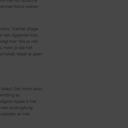
ens met 4x optische
iermee foto’s maken
amera: “Center Stage
 een liggende foto,
egt toe: “Als je, net
, merk je dat het
schakelt. Maak je geen
o (Max). Dat komt door
hitting te
olgens Apple is het
eer ze langdurig
 opladen en het