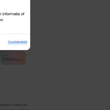
r informatie of
en.
Cookiebeleid
vanaf
€ 60,00
/mnd
elelens heeft ten