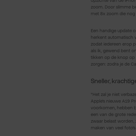
opzichte van de iPhon
zoom. Door slimme bee
met 8x zoom die nog s
Een handige update op
herkent automatisch 
zodat iedereen erop p
als ik, gewend bent om
tikken op de knop op 
zorgen: zodra je de C
Sneller, krachti
“Het zal je niet verba
Apple’s nieuwe A19 Pr
voorkomen, hebben bei
een van de grote red
zwaar belast worden, 
maken van veel foto’s 