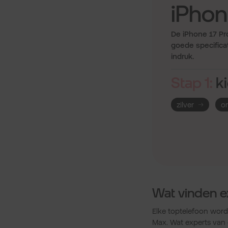
iPhon
De iPhone 17 Pro
goede specificat
indruk.
Stap 1:
ki
zilver
o
Wat vinden e
Elke toptelefoon wordt
Max. Wat experts van 