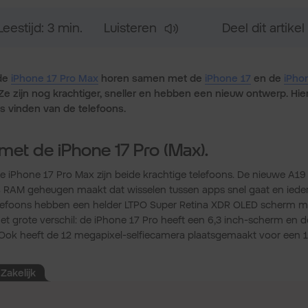
Leestijd: 3 min.
Luisteren
Deel dit artikel
de
iPhone 17 Pro Max
horen samen met de
iPhone 17
en de
iPhon
 Ze zijn nog krachtiger, sneller en hebben een nieuw ontwerp. Hier
s vinden van de telefoons.
met de iPhone 17 Pro (Max).
e iPhone 17 Pro Max zijn beide krachtige telefoons. De nieuwe A19 
 RAM geheugen maakt dat wisselen tussen apps snel gaat en ieder
elefoons hebben een helder LTPO Super Retina XDR OLED scherm m
Het grote verschil: de iPhone 17 Pro heeft een 6,3 inch-scherm en 
 Ook heeft de 12 megapixel-selfiecamera plaatsgemaakt voor een
Zakelijk