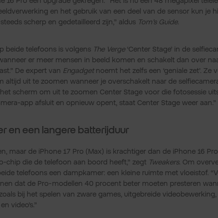
e 16 Pro een upgrade gekregen: “Het is nu een 48 megapixel telel
ldverwerking en het gebruik van een deel van de sensor kun je h
teeds scherp en gedetailleerd zijn,” aldus
Tom’s Guide
.
 beide telefoons is volgens
The Verge
‘Center Stage’ in de selfiec
wanneer er meer mensen in beeld komen en schakelt dan over naar
ast.” De expert van
Engadget
noemt het zelfs een ‘geniale zet’. Ze vo
 altijd uit te zoomen wanneer je overschakelt naar de selfiecamera
het scherm om uit te zoomen Center Stage voor die fotosessie uit
amera-app afsluit en opnieuw opent, staat Center Stage weer aan.”
ger en een langere batterijduur
zen, maar de iPhone 17 Pro (Max) is krachtiger dan de iPhone 16 Pr
o-chip die de telefoon aan boord heeft,” zegt
Tweakers
. Om overver
de telefoons een dampkamer: een kleine ruimte met vloeistof. “V
enen dat de Pro‑modellen 40 procent beter moeten presteren wann
zoals bij het spelen van zware games, uitgebreide videobewerking,
en video’s.”