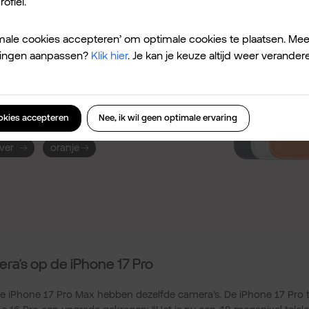
ofiel.
timale cookies accepteren’ om optimale cookies te plaatsen. Mee
o Max heeft al het goeds van de
ellingen aanpassen?
Klik hier
. Je kan je keuze altijd weer verander
Maar dan met een extra goed
es je kleur
ookies accepteren
Nee, ik wil geen optimale ervaring
lver
oranje
ra’s op de iPhone 17 Pro
e iPhone 17 Pro Max hebben dezelfde camera’s. De iPhone 17 Pro t