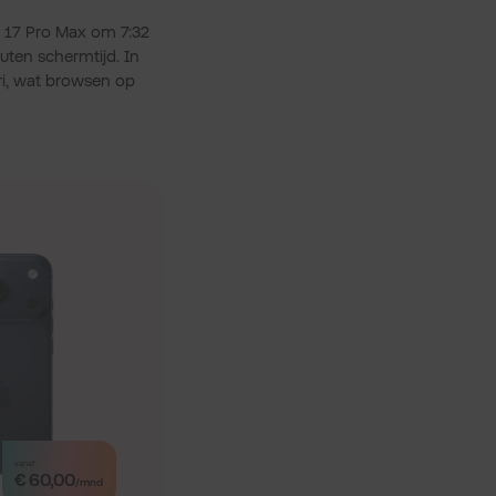
e 17 Pro Max om 7:32
nuten schermtijd. In
ari, wat browsen op
vanaf
€ 60,00
/mnd