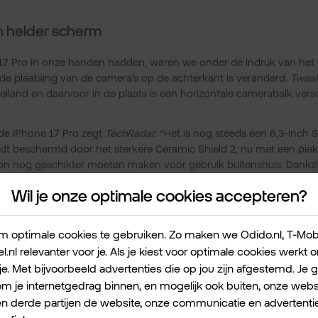
n helder scherm
17 Pro in onze handen hadden, waren we onder de indruk van het 
 de plaatsing van de camera’s op de achterkant is veranderd.
Twea
eiland en daarvoor in de plaats is een horizontale camerabalk ver
de iPhone 17 Pro zegt
TechRadar
: “Het is nog steeds een 6,3-inch 
dt beschermd door het sterkere Ceramic Shield 2, nu met een pie
foon nog geschikter moeten maken voor gebruik buitenshuis. Dankzij
korte gamesessies ook soepel.” Het 6,9 inch-scherm van de iPhone
Wil je onze optimale cookies accepteren?
get
voegt toe: “Apple heeft de anti-reflectielaag verbeterd, maar het
rd is.”
 optimale cookies te gebruiken. Zo maken we Odido.nl, T-Mobile
Zakelijk
l.nl relevanter voor je. Als je kiest voor optimale cookies werkt
je. Met bijvoorbeeld advertenties die op jou zijn afgestemd. Je 
 je internetgedrag binnen, en mogelijk ook buiten, onze websi
e 17 Pro
en derde partijen de website, onze communicatie en advertentie