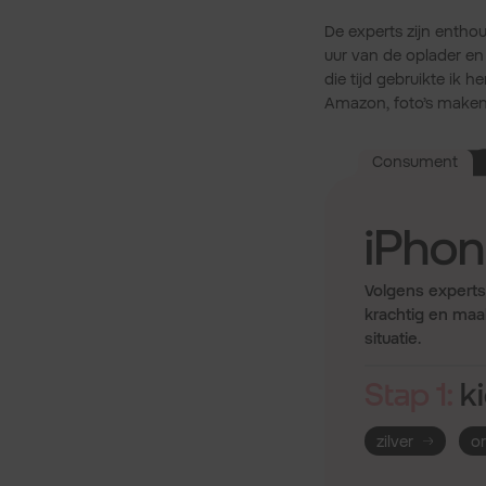
De experts zijn enthous
uur van de oplader en 
die tijd gebruikte ik 
Amazon, foto’s maken
Consument
iPhon
Volgens experts 
krachtig en maak
situatie.
Stap 1:
ki
zilver
o