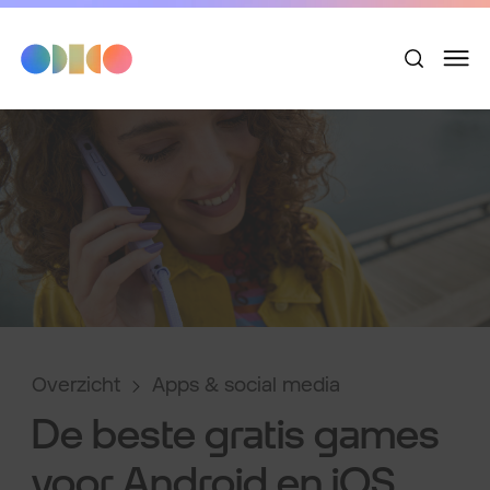
Overzicht
Apps & social media
De beste gratis games
voor Android en iOS