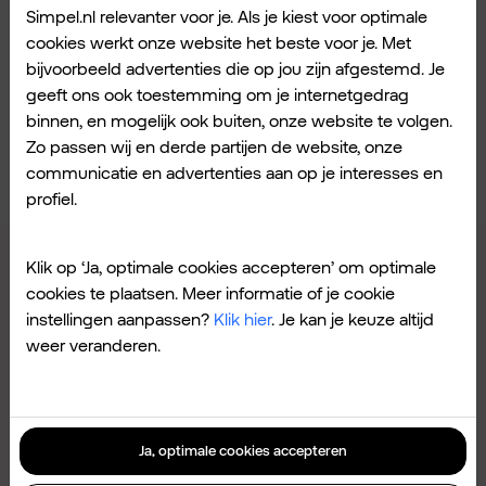
spel je geen cent extra meer en heb je nooit
Simpel.nl relevanter voor je. Als je kiest voor optimale
cookies werkt onze website het beste voor je. Met
last van advertenties.
bijvoorbeeld advertenties die op jou zijn afgestemd. Je
geeft ons ook toestemming om je internetgedrag
binnen, en mogelijk ook buiten, onze website te volgen.
Wat is jouw favoriete gratis game op de
Zo passen wij en derde partijen de website, onze
smartphone?
communicatie en advertenties aan op je interesses en
profiel.
Klik op ‘Ja, optimale cookies accepteren’ om optimale
cookies te plaatsen. Meer informatie of je cookie
instellingen aanpassen?
Klik hier
. Je kan je keuze altijd
weer veranderen.
Ja, optimale cookies accepteren