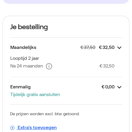
Je bestelling
Maandelijks
€ 37,50
€ 32,50
Zakelijk Sim Only
Unlimited Plus
Extra voordeel
Simkaart
Extra's
Bellen Wereld op Reis
€
€
€
Gratis
35,00
-5,00
2,50
Looptijd 2 jaar
Na 24 maanden
€ 32,50
Eenmalig
€ 0,00
Tijdelijk gratis aansluiten
Zakelijk Sim Only
Aansluitkosten
€
0,00
De prijzen worden excl. btw getoond.
Extra's toevoegen