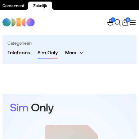
Consument
Zakelijk
Spring naar inhoud
0
Categorieën:
Telefoons
Sim Only
Meer
Sim
Only