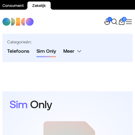
Consument
Zakelijk
Spring naar inhoud
0
Categorieën:
Telefoons
Sim Only
Meer
Sim
Only