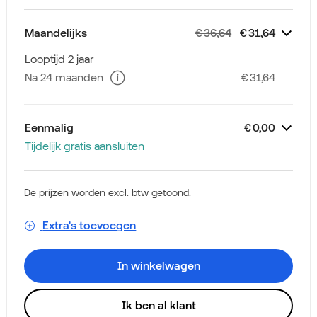
Maandelijks
€ 36,64
€ 31,64
Zakelijk Sim Only
Unlimited Plus
Extra voordeel
Simkaart
Extra's
Altijd Extra Veilig Online
€
€
€
Gratis
35,00
-5,00
1,64
Looptijd 2 jaar
Na 24 maanden
€ 31,64
Eenmalig
€ 0,00
Tijdelijk gratis aansluiten
Zakelijk Sim Only
Aansluitkosten
€
0,00
De prijzen worden excl. btw getoond.
Extra's toevoegen
In winkelwagen
Ik ben al klant