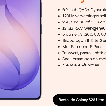
6,9-inch QHD+ Dynami
120Hz verversingssnel
256, 512 GB of 1 TB op
12 GB RAM werkgeheu
5 camera's (200, 50, 50,
Snapdragon 8 Elite Ge
Met Samsung S Pen.
In zwart, paars, lichtbl
Snel, draadloos en me
Nieuwe AI-functies.
Bestel de Galaxy S26 Ultra