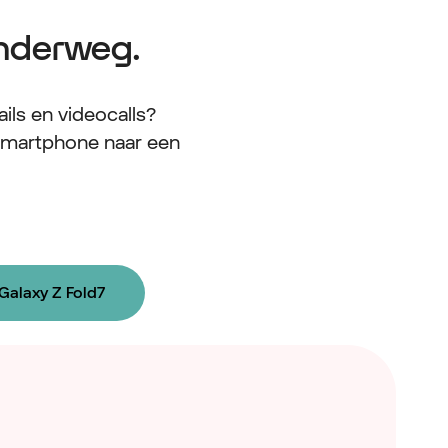
onderweg.
ls en videocalls?
smartphone naar een
Galaxy Z Fold7