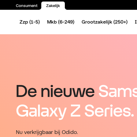
Consument
Zakelijk
Spring naar inhoud
Zzp (1-5)
Mkb (6-249)
Grootzakelijk (250+)
De nieuwe
Sam
Galaxy Z Series.
Nu verkrijgbaar bij Odido.