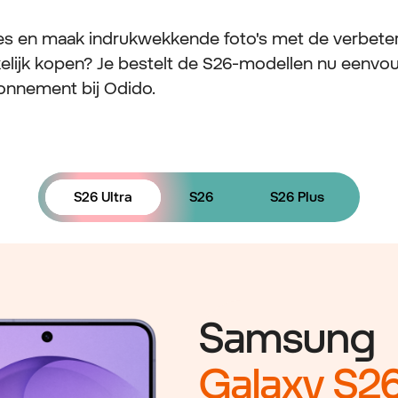
es en maak indrukwekkende foto's met de verbeterd
lijk kopen? Je bestelt de S26-modellen nu eenvo
onnement bij Odido.
S26 Ultra
S26
S26 Plus
Samsung
Galaxy S26