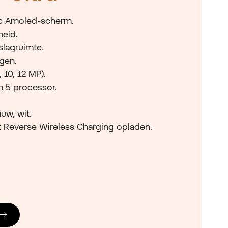
c Amoled-scherm.
heid.
slagruimte.
gen.
 10, 12 MP).
n 5 processor.
auw, wit.
t Reverse Wireless Charging opladen.