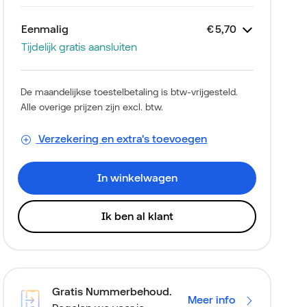
Eenmalig
€ 5,70
Tijdelijk gratis aansluiten
Zakelijk Mobiel
Samsung Galaxy A57
Thuiskopieheffing
Aansluitkosten
€
€
€
0,00
0,00
5,70
128GB Blauw
De maandelijkse toestelbetaling is btw-vrijgesteld.
Alle overige prijzen zijn excl. btw.
Verzekering en extra's toevoegen
In winkelwagen
Ik ben al klant
Gratis Nummerbehoud.
Meer info