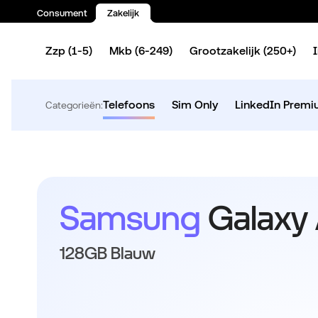
Consument
Zakelijk
Spring naar inhoud
Zzp (1-5)
Mkb (6-249)
Grootzakelijk (250+)
Telefoons
Sim Only
LinkedIn Prem
Categorieën:
Samsung
Galaxy
128GB Blauw