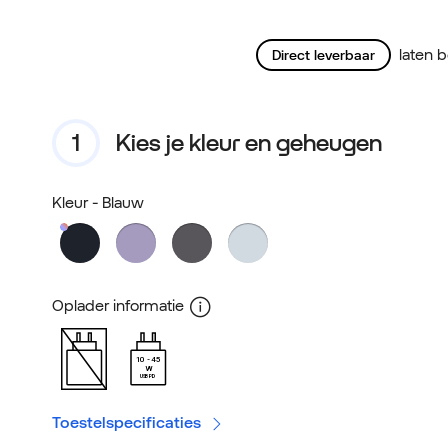
laten 
Direct leverbaar
Kies je kleur en geheugen
Kleur
- Blauw
Oplader informatie
10
45
W
USB PD
Toestelspecificaties