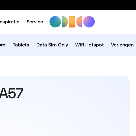
Inspiratie
Service
ium
Tablets
Data Sim Only
Wifi Hotspot
Verlengen
 A57