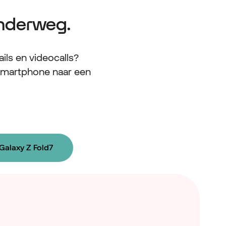
onderweg.
ls en videocalls?
smartphone naar een
Galaxy Z Fold7