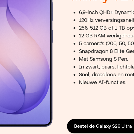
6,9-inch QHD+ Dynami
120Hz verversingssnel
256, 512 GB of 1 TB op
12 GB RAM werkgeheu
5 camera's (200, 50, 50,
Snapdragon 8 Elite Ge
Met Samsung S Pen.
In zwart, paars, lichtbl
Snel, draadloos en me
Nieuwe AI-functies.
Bestel de Galaxy S26 Ultra