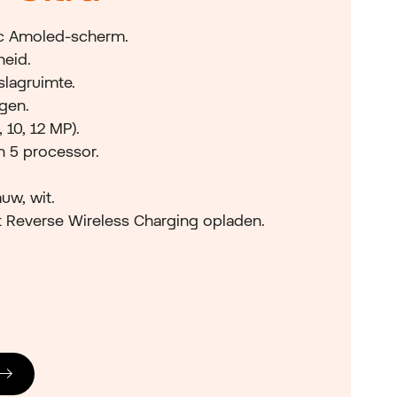
c Amoled-scherm.
heid.
slagruimte.
gen.
 10, 12 MP).
n 5 processor.
auw, wit.
t Reverse Wireless Charging opladen.