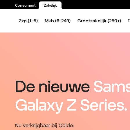
Consument
Zakelijk
Spring naar inhoud
Zzp (1-5)
Mkb (6-249)
Grootzakelijk (250+)
De nieuwe
Sam
Galaxy Z Series.
Nu verkrijgbaar bij Odido.