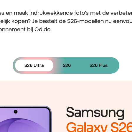
es en maak indrukwekkende foto's met de verbeterd
lijk kopen? Je bestelt de S26-modellen nu eenvo
onnement bij Odido.
S26 Ultra
S26
S26 Plus
Samsung
Galaxy S26