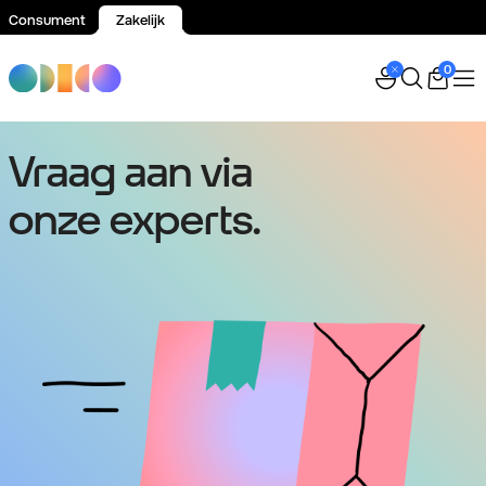
Consument
Zakelijk
Spring naar inhoud
0
Vraag aan via
onze experts.