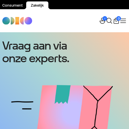
Consument
Zakelijk
Spring naar inhoud
0
Vraag aan via
onze experts.