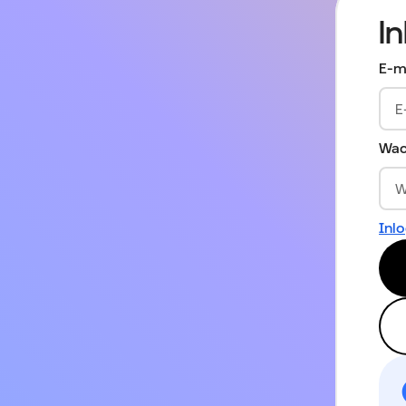
I
E-m
Wac
Inl