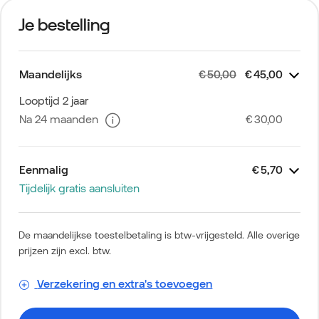
Je bestelling
Maandelijks
€ 50,00
€ 45,00
Zakelijk Mobiel
Unlimited Plus
Extra voordeel
Toestelbetaling
Btw-vrijgesteld
Simkaart
€
€
€
Gratis
35,00
15,00
-5,00
Looptijd 2 jaar
Na 24 maanden
€ 30,00
Eenmalig
€ 5,70
Tijdelijk gratis aansluiten
Zakelijk Mobiel
Google Pixel 10a 128GB Paars
Thuiskopieheffing
Aansluitkosten
€
€
€
0,00
0,00
5,70
De maandelijkse toestelbetaling is btw-vrijgesteld. Alle overige
prijzen zijn excl. btw.
Verzekering en extra's toevoegen