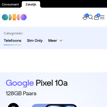
Consument
Zakelijk
Spring naar inhoud
0
Categorieën:
Telefoons
Sim Only
Meer
Google
Pixel 10a
128GB Paars