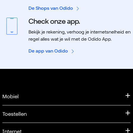
De Shops van Odido
Check onze app.
Bekijk je rekening, verhoog je internetsnelheid en
regel alles wat je wil met de Odido App.
De app van Odido
Mobiel
Mobiele abonnementen
Toestellen
Samen Unlimited
Aanbiedingen
Internet
Verlengen