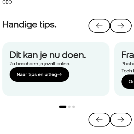
CEO
Handige tips.
Dit kan je nu doen.
Fr
Zo bescherm je jezelf online.
Phishi
Toch 
Naar tips en uitleg
On