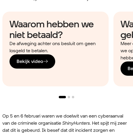
Waarom hebben we
Wat
niet betaald?
ge
De afweging achter ons besluit om geen
Meer 
losgeld te betalen.
we op
hebbe
Bekijk video
Be
Op 5 en 6 februari waren we doelwit van een cyberaanval
van de criminele organisatie
ShinyHunters
. Het spijt mij zeer
dat dit is gebeurd. Ik besef dat dit incident zorgen en