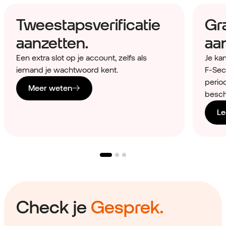
Tweestapsverificatie
Gra
aanzetten.
aa
Een extra slot op je account, zelfs als
Je kan
iemand je wachtwoord kent.
F‑Sec
perio
Meer weten
besch
Le
Check je
Gesprek.