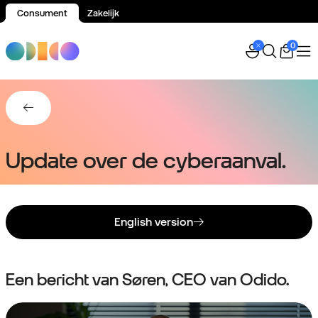
Consument
Zakelijk
Spring naar inhoud
0
Terug naar Service die je verder helpt.
Update over de cyberaanval.
English version
Een bericht van Søren, CEO van Odido.