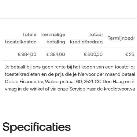
Totale
Eenmalige
Totaal
Termijnbedr
toestelkosten
betaling
kredietbedrag
€
984,00
€
384,00
€
600,00
€
25,
Je betaalt bij ons geen rente bij het kopen van een toestel o
toestelkredieten en de prijs die je hiervoor per maand betaa
Odido Finance bv, Waldorpstraat 60, 2521 CC Den Haag en is
vraag in de winkel of via onze Service naar de kredietvoorwa
Specificaties