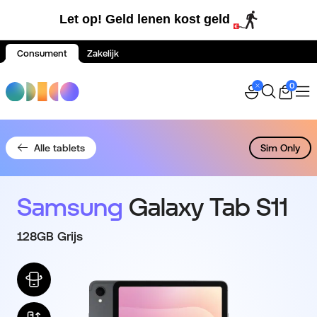
Let op! Geld lenen kost geld
Consument
Zakelijk
Spring naar inhoud
0
Alle tablets
Sim Only
Samsung
Galaxy Tab S11
128GB Grijs