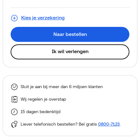
Samsung Galaxy Tab S11
Thuiskopieheffing
Aansluitkosten (via je eerste
€
€
€
384,00
0,00
3,39
Alleen voor nieuwe klanten
128GB Grijs
factuur)
Kies je verzekering
Naar bestellen
Ik wil verlengen
Sluit je aan bij meer dan 6 miljoen klanten
Wij regelen je overstap
15 dagen bedenktijd
Liever telefonisch bestellen? Bel gratis
0800-7123
.