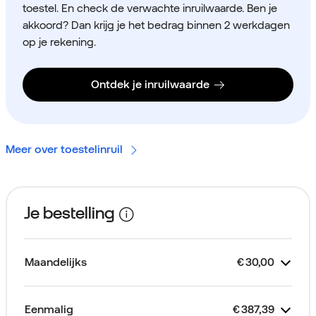
toestel. En check de verwachte inruilwaarde. Ben je
akkoord? Dan krijg je het bedrag binnen 2 werkdagen
op je rekening.
Ontdek je inruilwaarde
Meer over toestelinruil
Je bestelling
Maandelijks
€
30,00
Kost
Je abonnement
Looptijd 2 jaar
2 GB Data Only
Toestelkrediet
eSIM
€
€
€
30,00
Gratis
25,00
5,00
Eenmalig
€
387,39
Kost