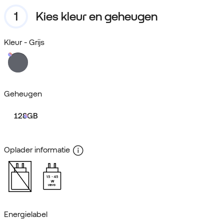
Kies kleur en geheugen
Kleur
- Grijs
Geheugen
128GB
Oplader informatie
15
45
W
USB PD
Energielabel