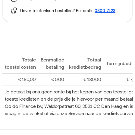
Liever telefonisch bestellen? Bel gratis
0800-7123
.
Totale
Eenmalige
Totaal
Termijnbedr
toestelkosten
betaling
kredietbedrag
€
180,00
€
0,00
€
180,00
€
7,
Je betaalt bij ons geen rente bij het kopen van een toestel o
toestelkredieten en de prijs die je hiervoor per maand betaa
Odido Finance bv, Waldorpstraat 60, 2521 CC Den Haag en is
vraag in de winkel of via onze Service naar de kredietvoorwa