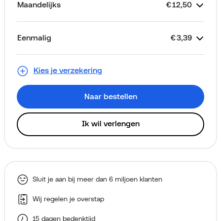
Maandelijks
€
12,50
Kost
Je abonnement
Looptijd 2 jaar
2 GB Data Only
Toestelkrediet
eSIM
€
€
€
Gratis
12,50
5,00
7,50
Eenmalig
€
3,39
Kost
Samsung Galaxy Tab A11 Plus
Thuiskopieheffing
Aansluitkosten (via je eerste
€
€
€
0,00
0,00
3,39
Alleen voor nieuwe klanten
128GB Grijs
factuur)
Kies je verzekering
Naar bestellen
Ik wil verlengen
Sluit je aan bij meer dan 6 miljoen klanten
Wij regelen je overstap
15 dagen bedenktijd