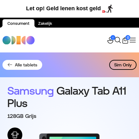
Let op! Geld lenen kost geld
Consument
Zakelijk
Spring naar inhoud
0
Alle tablets
Sim Only
Samsung
Galaxy Tab A11
Plus
128GB Grijs