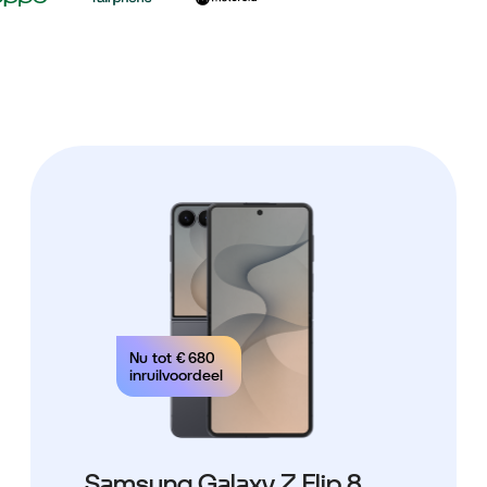
Nu tot
€ 680
inruilvoordeel
Samsung Galaxy Z Flip 8