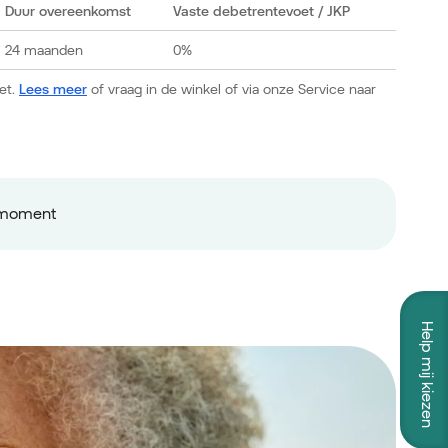
Duur overeenkomst
Vaste debetrentevoet
/ JKP
24 maanden
0%
et.
Lees meer
of vraag in de winkel of via onze Service naar
ermoment
Help mij kiezen