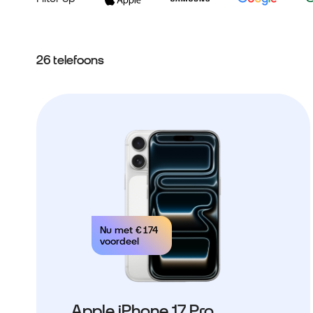
26 telefoons
Nu met
€ 174
voordeel
Apple iPhone 17 Pro