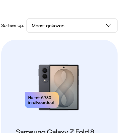
Sorteer op:
Nu tot
€ 730
inruilvoordeel
Samsung Galaxy Z Fold 8