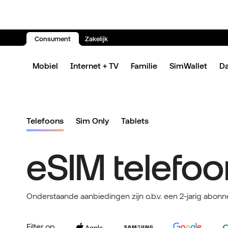
Consument
Zakelijk
Spring naar inhoud
Mobiel
Internet + TV
Familie
SimWallet
D
Telefoons
Sim Only
Tablets
eSIM telefoo
Onderstaande aanbiedingen zijn o.b.v. een 2-jarig abonn
Filter op