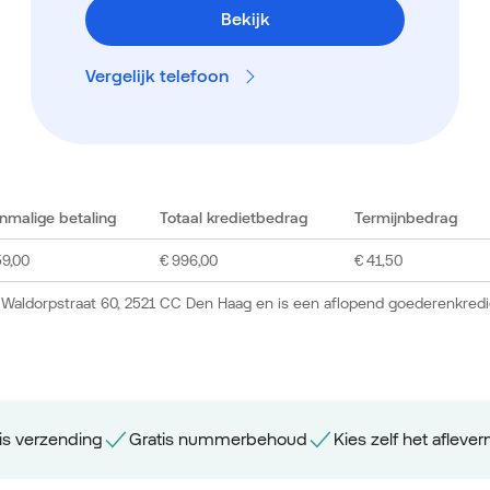
Bekijk
Vergelijk telefoon
nmalige betaling
Totaal kredietbedrag
Termijnbedrag
59,00
€ 996,00
€ 41,50
 Waldorpstraat 60, 2521 CC Den Haag en is een aflopend goederenkredi
is verzending
Gratis nummerbehoud
Kies zelf het aflev