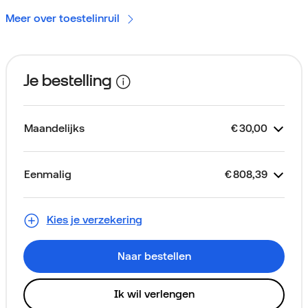
Meer over toestelinruil
Je bestelling
Maandelijks
€
30,00
Kost
Je abonnement
Looptijd 2 jaar
2 GB Data Only
Toestelkrediet
eSIM
€
€
€
30,00
Gratis
25,00
5,00
Eenmalig
€
808,39
Kost
Apple iPad Pro 11 inch 2025
Thuiskopieheffing
Aansluitkosten (via je eerste
€
€
€
805,00
0,00
3,39
Alleen voor nieuwe klanten
256GB Zwart
factuur)
Kies je verzekering
Naar bestellen
Ik wil verlengen