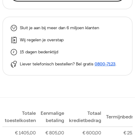
Sluit je aan bij meer dan 6 miljoen klanten
Wij regelen je overstap
15 dagen bedenktijd
Liever telefonisch bestellen? Bel gratis
0800-7123
.
Totale
Eenmalige
Totaal
Termijnbedr
toestelkosten
betaling
kredietbedrag
€
1405,00
€
805,00
€
600,00
€
25,