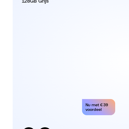
128GB Grijs
Nu met
€ 39
voordeel