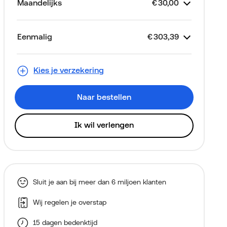
Maandelijks
€
30,00
Kostenspe
Je abonnement
Looptijd 2 jaar
2 GB Data Only
Toestelkrediet
eSIM
€
€
€
30,00
Gratis
25,00
5,00
Eenmalig
€
303,39
Kostenspe
Apple iPad Air M4 11inch
Thuiskopieheffing
Aansluitkosten (via je
€
€
€
300,00
0,00
3,39
Alleen voor nieuwe klanten
128GB Grijs
eerste factuur)
Kies je verzekering
Naar bestellen
Ik wil verlengen
Sluit je aan bij meer dan 6 miljoen klanten
Wij regelen je overstap
15 dagen bedenktijd