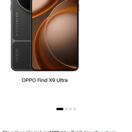
OPPO buds + Su
OPPO Find X9 Ultra
snellader cadeau
OPPO R