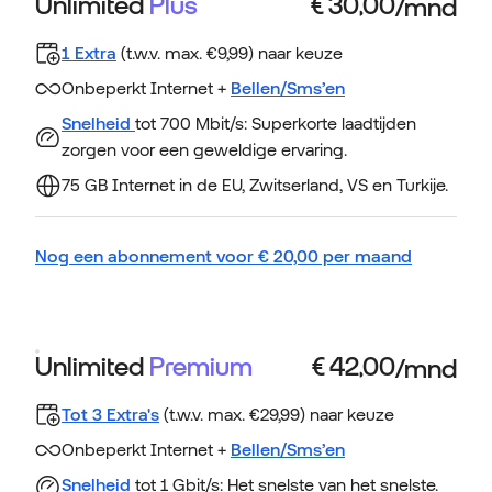
Unlimited
Plus
1 Extra
(t.w.v. max. €9,99) naar keuze
Onbeperkt Internet +
Bellen/Sms’en
Snelheid
tot 700 Mbit/s: Superkorte laadtijden
zorgen voor een geweldige ervaring.
75 GB Internet in de EU, Zwitserland, VS en Turkije.
Nog een abonnement voor
€
20,00
per maand
Unlimited
Premium
Tot 3 Extra's
(t.w.v. max. €29,99) naar keuze
Onbeperkt Internet +
Bellen/Sms’en
Snelheid
tot 1 Gbit/s: Het snelste van het snelste.