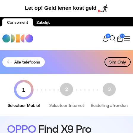
Let op! Geld lenen kost geld
Consument
Zakelijk
Spring naar inhoud
0
Alle telefoons
Sim Only
Selecteer Mobiel
Selecteer Internet
Bestelling afronden
OPPO
Find X9 Pro