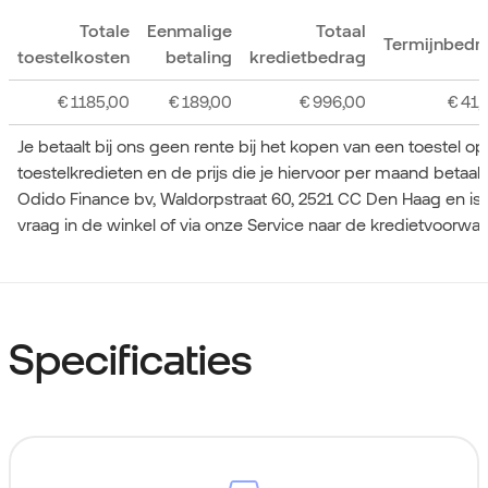
Totale
Eenmalige
Totaal
Termijnbedr
toestelkosten
betaling
kredietbedrag
€
1185,00
€
189,00
€
996,00
€
41,
Je betaalt bij ons geen rente bij het kopen van een toestel o
toestelkredieten en de prijs die je hiervoor per maand betaa
Odido Finance bv, Waldorpstraat 60, 2521 CC Den Haag en is
vraag in de winkel of via onze Service naar de kredietvoorwa
Specificaties