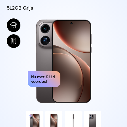
512GB Grijs
Nu met
€ 114
voordeel