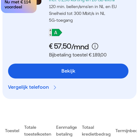
Nu met
€ 114
120 min. bellen/sms'en in NL en EU
voordeel
Snelheid tot 300 Mbit/s in NL
5G-toegang
Bijbetaling toestel € 189,00
Bekijk
Vergelijk telefoon
Totale
Eenmalige
Totaal
Toestel
Termijnbed
toestelkosten
betaling
kredietbedrag