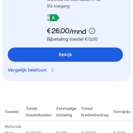
5G-toegang
Bijbetaling toestel € 0,00
Bekijk
Vergelijk telefoon
Totale
Eenmalige
Totaal
Toestel
Termijnbe
toestelkosten
betaling
kredietbedrag
Motorola
Moto
€ 240,00
€ 0,00
€ 240,00
€ 10,00