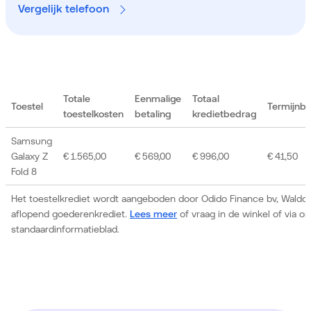
Vergelijk telefoon
Totale
Eenmalige
Totaal
Toestel
Termijnb
toestelkosten
betaling
kredietbedrag
Samsung
Galaxy Z
€ 1.565,00
€ 569,00
€ 996,00
€ 41,50
Fold 8
Het toestelkrediet wordt aangeboden door Odido Finance bv, Waldor
aflopend goederenkrediet.
Lees meer
of vraag in de winkel of via 
standaardinformatieblad.