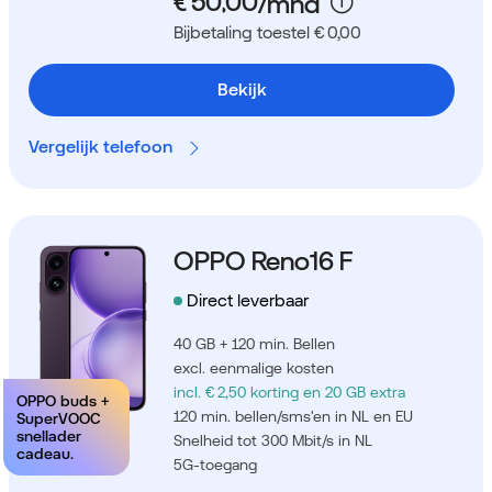
Bijbetaling toestel € 0,00
Bekijk
Vergelijk telefoon
OPPO Reno16 F
Direct leverbaar
40 GB + 120 min. Bellen
excl. eenmalige kosten
incl. € 2,50 korting
en 20 GB extra
OPPO buds +
120 min. bellen/sms'en in NL en EU
SuperVOOC
snellader
Snelheid tot 300 Mbit/s in NL
cadeau.
5G-toegang