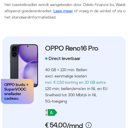
Het toestelkrediet wordt aangeboden door Odido Finance bv, Waldor
aflopend goederenkrediet.
Lees meer
of vraag in de winkel of via 
het standaardinformatieblad.
OPPO Reno16 Pro
Direct leverbaar
40 GB + 120 min. Bellen
excl. eenmalige kosten
incl. € 2,50 korting
en 20 GB extra
OPPO buds +
120 min. bellen/sms'en in NL en EU
SuperVOOC
snellader
Snelheid tot 300 Mbit/s in NL
cadeau.
5G-toegang