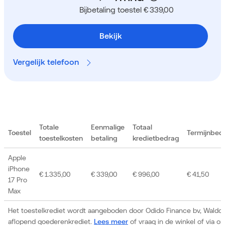
Bijbetaling toestel € 339,00
Bekijk
Vergelijk telefoon
Totale
Eenmalige
Totaal
Toestel
Termijnbed
toestelkosten
betaling
kredietbedrag
Apple
iPhone
€ 1.335,00
€ 339,00
€ 996,00
€ 41,50
17 Pro
Max
Het toestelkrediet wordt aangeboden door Odido Finance bv, Waldor
aflopend goederenkrediet.
Lees meer
of vraag in de winkel of via 