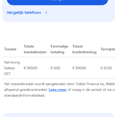
Vergelijk telefoon
Totale
Eenmalige
Totaal
Toestel
Termijnb
toestelkosten
betaling
kredietbedrag
Samsung
Galaxy
€ 360,00
€ 0,00
€ 360,00
€ 15,00
A57
Het toestelkrediet wordt aangeboden door Odido Finance bv, Waldor
aflopend goederenkrediet.
Lees meer
of vraag in de winkel of via 
standaardinformatieblad.