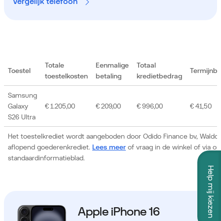
Vergelijk telefoon
Totale
Eenmalige
Totaal
Toestel
Termijnb
toestelkosten
betaling
kredietbedrag
Samsung
Galaxy
€ 1.205,00
€ 209,00
€ 996,00
€ 41,50
S26 Ultra
Het toestelkrediet wordt aangeboden door Odido Finance bv, Waldor
aflopend goederenkrediet.
Lees meer
of vraag in de winkel of via 
standaardinformatieblad.
Help mij kiezen
Apple iPhone 16