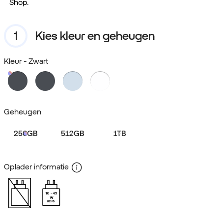
Shop.
Kies kleur en geheugen
Kleur
- Zwart
Geheugen
256GB
512GB
1TB
Oplader informatie
10
45
W
USB PD