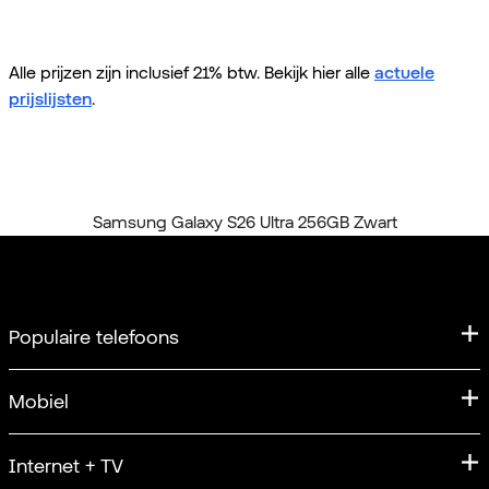
Alle prijzen zijn inclusief 21% btw. Bekijk hier alle
actuele
prijslijsten
.
Home
Alle telefoons
Samsung Galaxy S26 Ultra 256GB Zwart
Populaire telefoons
iPhone
Mobiel
iPhone 17
Mobiel abonnement
Internet + TV
Apple iPhone 17 Pro
Sim Only