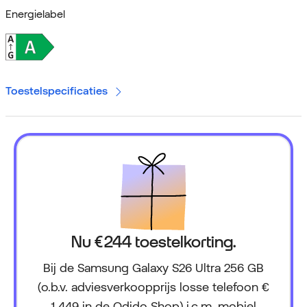
Energielabel
Toestelspecificaties
Nu € 244 toestelkorting.
Bij de Samsung Galaxy S26 Ultra 256 GB
(o.b.v. adviesverkoopprijs losse telefoon €
1.449 in de Odido Shop) i.c.m. mobiel