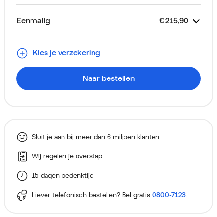
Je abonnement
Looptijd 2 jaar
Unlimited Basis
Toestelkrediet
Simkaart
€
€
€
Gratis
69,00
41,50
27,50
Eenmalig
€
215,90
Kost
Samsung Galaxy S26 Ultra
Thuiskopieheffing
Aansluitkosten (via je eerste
€
€
€
209,00
0,00
6,90
Alleen voor nieuwe klanten
256GB Zwart
factuur)
Kies je verzekering
Naar bestellen
Sluit je aan bij meer dan 6 miljoen klanten
Wij regelen je overstap
15 dagen bedenktijd
Liever telefonisch bestellen? Bel gratis
0800-7123
.