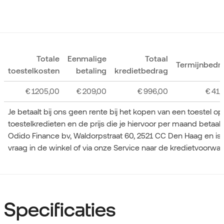
Totale
Eenmalige
Totaal
Termijnbedr
toestelkosten
betaling
kredietbedrag
€
1205,00
€
209,00
€
996,00
€
41,
Je betaalt bij ons geen rente bij het kopen van een toestel o
toestelkredieten en de prijs die je hiervoor per maand betaa
Odido Finance bv, Waldorpstraat 60, 2521 CC Den Haag en is
vraag in de winkel of via onze Service naar de kredietvoorwa
Specificaties