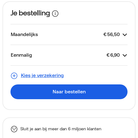
Je bestelling
Maandelijks
€
56,50
Kost
Je abonnement
Looptijd 2 jaar
Unlimited Basis
Toestelkrediet
Simkaart
€
€
€
56,50
Gratis
29,00
27,50
Eenmalig
€
6,90
Kost
Samsung Galaxy S26 256GB
Thuiskopieheffing
Aansluitkosten (via je eerste
€
€
€
0,00
0,00
6,90
Alleen voor nieuwe klanten
Violet
factuur)
Kies je verzekering
Naar bestellen
Sluit je aan bij meer dan 6 miljoen klanten