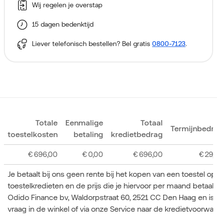
Wij regelen je overstap
15 dagen bedenktijd
Liever telefonisch bestellen? Bel gratis
0800-7123
.
Totale
Eenmalige
Totaal
Termijnbedr
toestelkosten
betaling
kredietbedrag
€
696,00
€
0,00
€
696,00
€
29,
Je betaalt bij ons geen rente bij het kopen van een toestel o
toestelkredieten en de prijs die je hiervoor per maand betaa
Odido Finance bv, Waldorpstraat 60, 2521 CC Den Haag en is
vraag in de winkel of via onze Service naar de kredietvoorwa