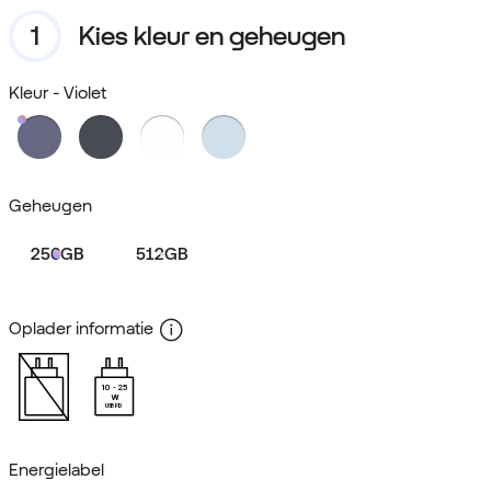
Kies kleur en geheugen
Kleur
- Violet
Geheugen
256GB
512GB
Oplader informatie
10
25
W
USB PD
Energielabel