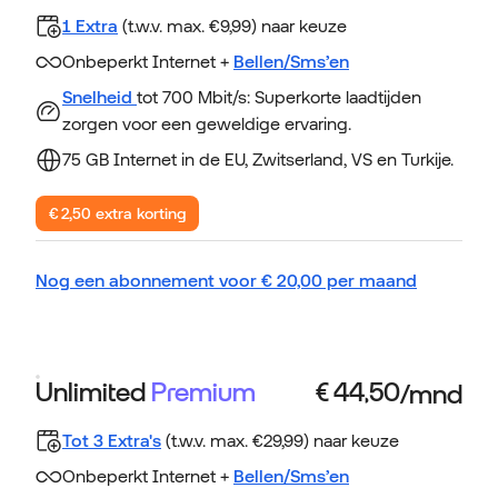
1 Extra
(t.w.v. max. €9,99) naar keuze
Onbeperkt Internet +
Bellen/Sms’en
Snelheid
tot 700 Mbit/s: Superkorte laadtijden
zorgen voor een geweldige ervaring.
75 GB Internet in de EU, Zwitserland, VS en Turkije.
€ 2,50 extra korting
Nog een abonnement voor
€
20,00
per maand
Unlimited
Premium
Tot 3 Extra's
(t.w.v. max. €29,99) naar keuze
Onbeperkt Internet +
Bellen/Sms’en