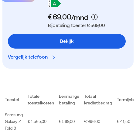
Bijbetaling toestel € 569,00
Bekijk
Vergelijk telefoon
Totale
Eenmalige
Totaal
Toestel
Termijnb
toestelkosten
betaling
kredietbedrag
Samsung
Galaxy Z
€ 1.565,00
€ 569,00
€ 996,00
€ 41,50
Fold 8