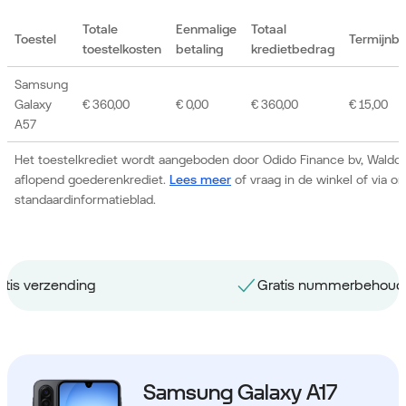
Totale
Eenmalige
Totaal
Toestel
Termijnb
toestelkosten
betaling
kredietbedrag
Samsung
Galaxy
€ 360,00
€ 0,00
€ 360,00
€ 15,00
A57
Het toestelkrediet wordt aangeboden door Odido Finance bv, Waldor
aflopend goederenkrediet.
Lees meer
of vraag in de winkel of via 
standaardinformatieblad.
Gratis nummerbehoud
Samsung Galaxy A17