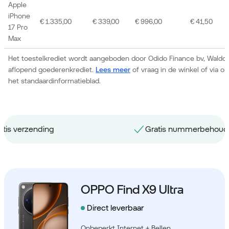
Apple
iPhone
€ 1.335,00
€ 339,00
€ 996,00
€ 41,50
17 Pro
Max
Het toestelkrediet wordt aangeboden door Odido Finance bv, Waldor
aflopend goederenkrediet.
Lees meer
of vraag in de winkel of via 
het standaardinformatieblad.
Gratis nummerbehoud
OPPO Find X9 Ultra
Direct leverbaar
Onbeperkt Internet + Bellen