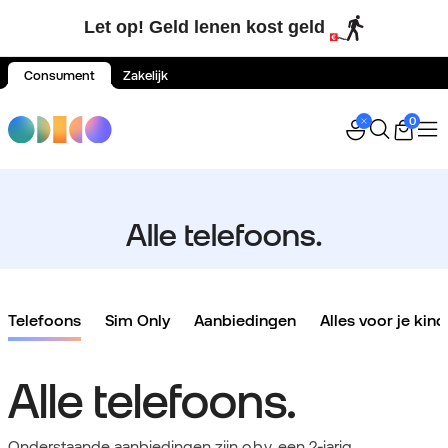
Let op! Geld lenen kost geld
Consument
Zakelijk
Spring naar inhoud
0
Alle telefoons.
Telefoons
Sim Only
Aanbiedingen
Alles voor je kind
Alle telefoons.
Onderstaande aanbiedingen zijn o.b.v. een 2-jarig