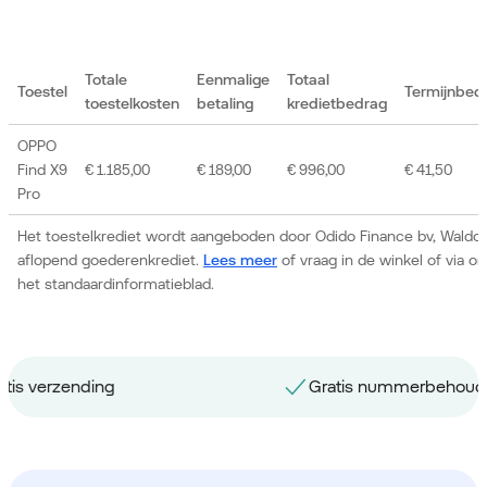
Totale
Eenmalige
Totaal
Toestel
Termijnbed
toestelkosten
betaling
kredietbedrag
OPPO
Find X9
€ 1.185,00
€ 189,00
€ 996,00
€ 41,50
Pro
Het toestelkrediet wordt aangeboden door Odido Finance bv, Waldor
aflopend goederenkrediet.
Lees meer
of vraag in de winkel of via 
het standaardinformatieblad.
Gratis nummerbehoud