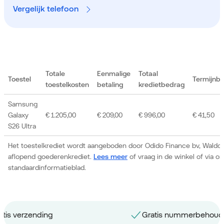
Vergelijk telefoon
Totale
Eenmalige
Totaal
Toestel
Termijnb
toestelkosten
betaling
kredietbedrag
Samsung
Galaxy
€ 1.205,00
€ 209,00
€ 996,00
€ 41,50
S26 Ultra
Het toestelkrediet wordt aangeboden door Odido Finance bv, Waldor
aflopend goederenkrediet.
Lees meer
of vraag in de winkel of via 
standaardinformatieblad.
Gratis nummerbehoud