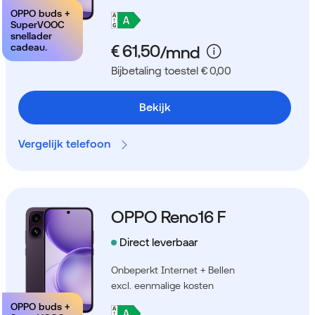
OPPO buds +
SuperVOOC
snellader
cadeau.
Bijbetaling toestel € 0,00
Bekijk
Vergelijk telefoon
OPPO Reno16 F
Direct leverbaar
Onbeperkt Internet + Bellen
excl. eenmalige kosten
OPPO buds +