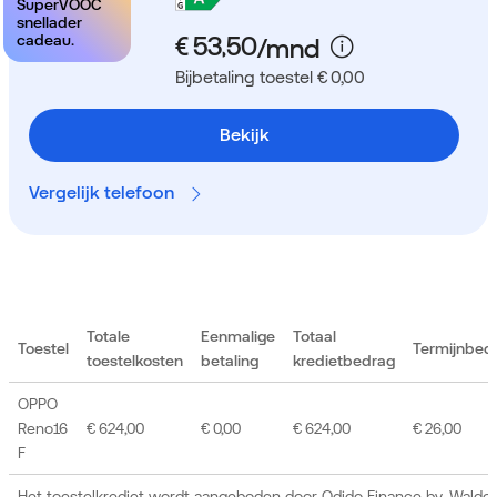
SuperVOOC
snellader
cadeau.
Bijbetaling toestel € 0,00
Bekijk
Vergelijk telefoon
Totale
Eenmalige
Totaal
Toestel
Termijnbed
toestelkosten
betaling
kredietbedrag
OPPO
Reno16
€ 624,00
€ 0,00
€ 624,00
€ 26,00
F
Het toestelkrediet wordt aangeboden door Odido Finance bv, Waldor