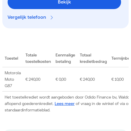
Bekijk
Vergelijk telefoon
Totale
Eenmalige
Totaal
Toestel
Termijnbe
toestelkosten
betaling
kredietbedrag
Motorola
Moto
€ 240,00
€ 0,00
€ 240,00
€ 10,00
G87
Het toestelkrediet wordt aangeboden door Odido Finance bv, Waldor
aflopend goederenkrediet.
Lees meer
of vraag in de winkel of via 
standaardinformatieblad.