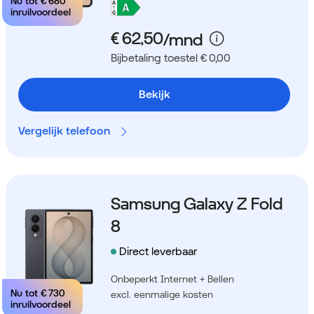
Nu tot
€ 680
inruilvoordeel
Bijbetaling toestel € 0,00
Bekijk
Vergelijk telefoon
Samsung Galaxy Z Fold
8
Direct leverbaar
Onbeperkt Internet + Bellen
Nu tot
€ 730
excl. eenmalige kosten
inruilvoordeel