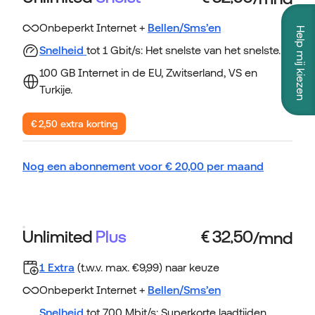
Onbeperkt Internet +
Bellen/Sms’en
Help mij kiezen
Snelheid
tot 1 Gbit/s: Het snelste van het snelste.
100 GB Internet in de EU, Zwitserland, VS en
Turkije.
€ 2,50 extra korting
Nog een abonnement voor
€
20,00
per maand
Unlimited
Plus
1 Extra
(t.w.v. max. €9,99) naar keuze
Onbeperkt Internet +
Bellen/Sms’en
Snelheid
tot 700 Mbit/s: Superkorte laadtijden