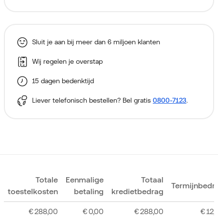
Sluit je aan bij meer dan 6 miljoen klanten
Wij regelen je overstap
15 dagen bedenktijd
Liever telefonisch bestellen? Bel gratis
0800-7123
.
Totale
Eenmalige
Totaal
Termijnbedr
toestelkosten
betaling
kredietbedrag
€
288,00
€
0,00
€
288,00
€
12,