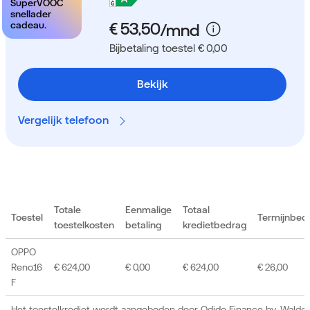
SuperVOOC
snellader
cadeau.
Bijbetaling toestel € 0,00
Bekijk
Vergelijk telefoon
Totale
Eenmalige
Totaal
Toestel
Termijnbed
toestelkosten
betaling
kredietbedrag
OPPO
Reno16
€ 624,00
€ 0,00
€ 624,00
€ 26,00
F
Het toestelkrediet wordt aangeboden door Odido Finance bv, Waldor