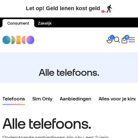
Let op! Geld lenen kost geld
Consument
Zakelijk
Spring naar inhoud
0
Alle telefoons.
Telefoons
Sim Only
Aanbiedingen
Alles voor je kind
Alle telefoons.
Onderstaande aanbiedingen zijn o.b.v. een 2-jarig