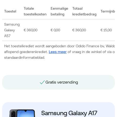
Totale
Eenmalige
Totaal
Toestel
Termijnb
toestelkosten
betaling
kredietbedrag
Samsung
Galaxy
€ 360,00
€ 0,00
€ 360,00
€ 15,00
A57
Het toestelkrediet wordt aangeboden door Odido Finance bv, Waldor
aflopend goederenkrediet.
Lees meer
of vraag in de winkel of via 
standaardinformatieblad.
Gratis nummerbehoud
Samsung Galaxy A17