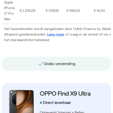
Apple
iPhone
€ 1.335,00
€ 339,00
€ 996,00
€ 41,50
17 Pro
Max
Het toestelkrediet wordt aangeboden door Odido Finance bv, Waldor
aflopend goederenkrediet.
Lees meer
of vraag in de winkel of via 
het standaardinformatieblad.
Gratis nummerbehoud
OPPO Find X9 Ultra
Direct leverbaar
Onbeperkt Internet + Bellen