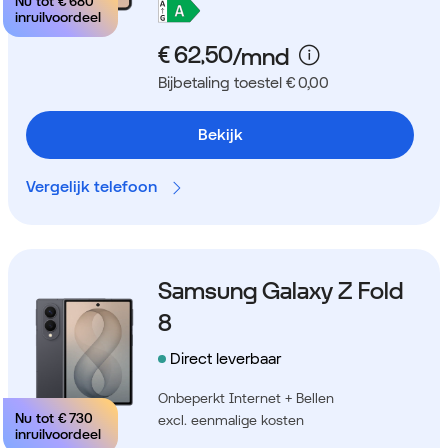
Nu tot
€ 680
inruilvoordeel
Bijbetaling toestel € 0,00
Bekijk
Vergelijk telefoon
Samsung Galaxy Z Fold
8
Direct leverbaar
Onbeperkt Internet + Bellen
Nu tot
€ 730
excl. eenmalige kosten
inruilvoordeel