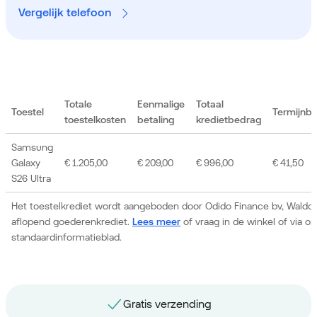
Vergelijk telefoon
Totale
Eenmalige
Totaal
Toestel
Termijnb
toestelkosten
betaling
kredietbedrag
Samsung
Galaxy
€ 1.205,00
€ 209,00
€ 996,00
€ 41,50
S26 Ultra
Het toestelkrediet wordt aangeboden door Odido Finance bv, Waldor
aflopend goederenkrediet.
Lees meer
of vraag in de winkel of via 
standaardinformatieblad.
Gratis nummerbehoud