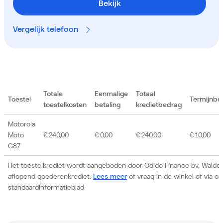
Bekijk
Vergelijk telefoon
Totale
Eenmalige
Totaal
Toestel
Termijnbe
toestelkosten
betaling
kredietbedrag
Motorola
Moto
€ 240,00
€ 0,00
€ 240,00
€ 10,00
G87
Het toestelkrediet wordt aangeboden door Odido Finance bv, Waldor
aflopend goederenkrediet.
Lees meer
of vraag in de winkel of via 
standaardinformatieblad.