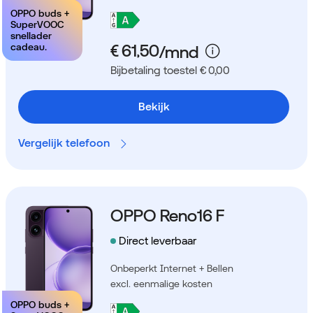
OPPO buds +
SuperVOOC
snellader
cadeau.
Bijbetaling toestel € 0,00
Bekijk
Vergelijk telefoon
OPPO Reno16 F
Direct leverbaar
Onbeperkt Internet + Bellen
excl. eenmalige kosten
OPPO buds +