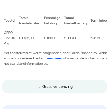
Totale
Eenmalige
Totaal
Toestel
Termijnbed
toestelkosten
betaling
kredietbedrag
OPPO
Find X9
€ 1.185,00
€ 189,00
€ 996,00
€ 41,50
Pro
Het toestelkrediet wordt aangeboden door Odido Finance bv, Waldor
aflopend goederenkrediet.
Lees meer
of vraag in de winkel of via 
het standaardinformatieblad.
Gratis nummerbehoud