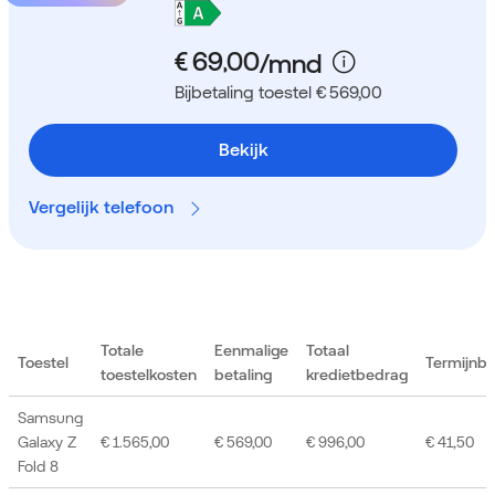
Bijbetaling toestel € 569,00
Bekijk
Vergelijk telefoon
Totale
Eenmalige
Totaal
Toestel
Termijnb
toestelkosten
betaling
kredietbedrag
Samsung
Galaxy Z
€ 1.565,00
€ 569,00
€ 996,00
€ 41,50
Fold 8