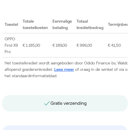
Totale
Eenmalige
Totaal
Toestel
Termijnbed
toestelkosten
betaling
kredietbedrag
OPPO
Find X9
€ 1.185,00
€ 189,00
€ 996,00
€ 41,50
Pro
Het toestelkrediet wordt aangeboden door Odido Finance bv, Waldor
aflopend goederenkrediet.
Lees meer
of vraag in de winkel of via 
het standaardinformatieblad.
Gratis nummerbehoud