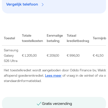
Vergelijk telefoon
Totale
Eenmalige
Totaal
Toestel
Termijnb
toestelkosten
betaling
kredietbedrag
Samsung
Galaxy
€ 1.205,00
€ 209,00
€ 996,00
€ 41,50
S26 Ultra
Het toestelkrediet wordt aangeboden door Odido Finance bv, Waldor
aflopend goederenkrediet.
Lees meer
of vraag in de winkel of via 
standaardinformatieblad.
Gratis nummerbehoud