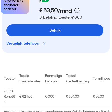
SuperVOOC
snellader
cadeau.
Bijbetaling toestel € 0,00
Bekijk
Vergelijk telefoon
Totale
Eenmalige
Totaal
Toestel
Termijnbed
toestelkosten
betaling
kredietbedrag
OPPO
Reno16
€ 624,00
€ 0,00
€ 624,00
€ 26,00
F
Het toestelkrediet wordt aangeboden door Odido Finance bv, Waldor