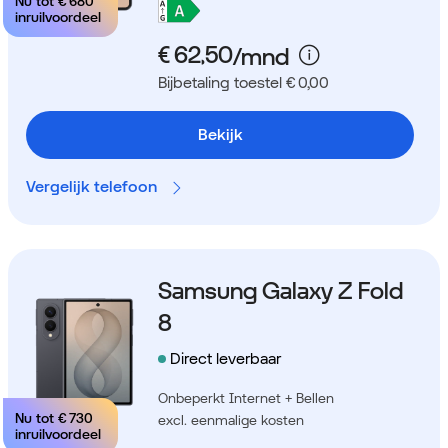
Nu tot
€ 680
inruilvoordeel
Bijbetaling toestel € 0,00
Bekijk
Vergelijk telefoon
Samsung Galaxy Z Fold
8
Direct leverbaar
Onbeperkt Internet + Bellen
Nu tot
€ 730
excl. eenmalige kosten
inruilvoordeel