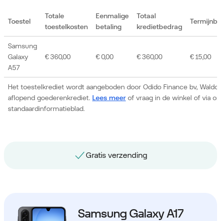
Totale
Eenmalige
Totaal
Toestel
Termijnb
toestelkosten
betaling
kredietbedrag
Samsung
Galaxy
€ 360,00
€ 0,00
€ 360,00
€ 15,00
A57
Het toestelkrediet wordt aangeboden door Odido Finance bv, Waldor
aflopend goederenkrediet.
Lees meer
of vraag in de winkel of via 
standaardinformatieblad.
Gratis nummerbehoud
Samsung Galaxy A17