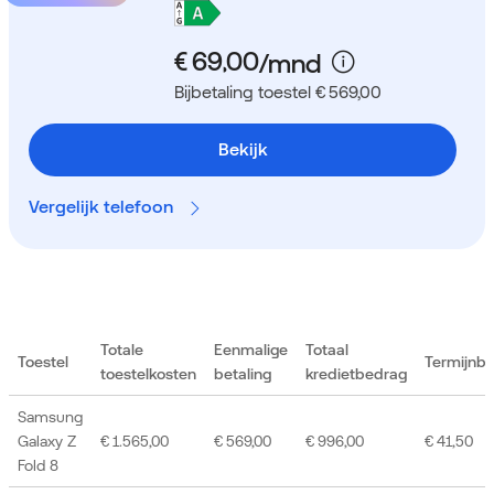
Bijbetaling toestel € 569,00
Bekijk
Vergelijk telefoon
Totale
Eenmalige
Totaal
Toestel
Termijnb
toestelkosten
betaling
kredietbedrag
Samsung
Galaxy Z
€ 1.565,00
€ 569,00
€ 996,00
€ 41,50
Fold 8