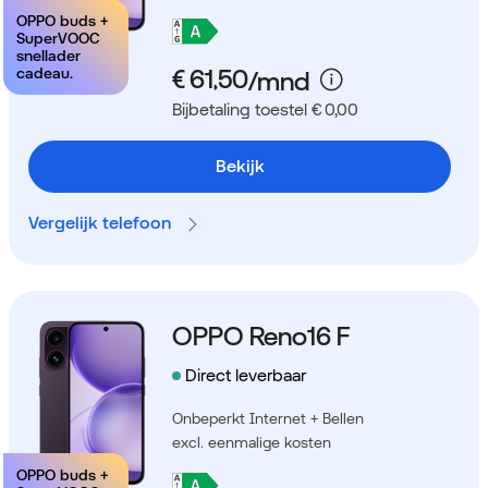
OPPO buds +
SuperVOOC
snellader
cadeau.
Bijbetaling toestel € 0,00
Bekijk
Vergelijk telefoon
OPPO Reno16 F
Direct leverbaar
Onbeperkt Internet + Bellen
excl. eenmalige kosten
OPPO buds +