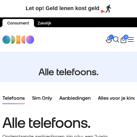
Let op! Geld lenen kost geld
Consument
Zakelijk
Spring naar inhoud
0
Alle telefoons.
Telefoons
Sim Only
Aanbiedingen
Alles voor je kind
Alle telefoons.
Onderstaande aanbiedingen zijn o.b.v. een 2-jarig