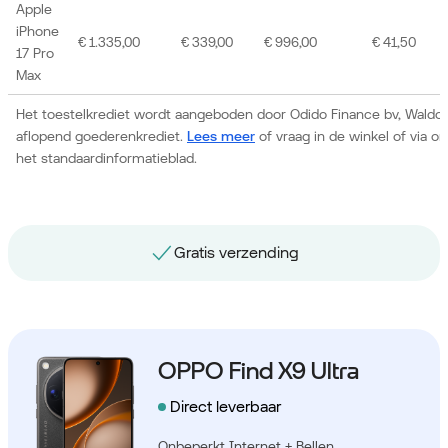
Apple
iPhone
€ 1.335,00
€ 339,00
€ 996,00
€ 41,50
17 Pro
Max
Het toestelkrediet wordt aangeboden door Odido Finance bv, Waldor
aflopend goederenkrediet.
Lees meer
of vraag in de winkel of via 
het standaardinformatieblad.
Gratis nummerbehoud
OPPO Find X9 Ultra
Direct leverbaar
Onbeperkt Internet + Bellen