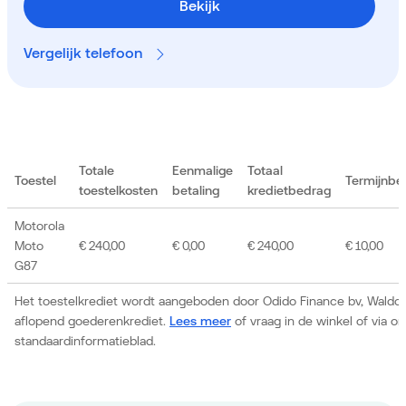
Bekijk
Vergelijk telefoon
Totale
Eenmalige
Totaal
Toestel
Termijnbe
toestelkosten
betaling
kredietbedrag
Motorola
Moto
€ 240,00
€ 0,00
€ 240,00
€ 10,00
G87
Het toestelkrediet wordt aangeboden door Odido Finance bv, Waldor
aflopend goederenkrediet.
Lees meer
of vraag in de winkel of via 
standaardinformatieblad.