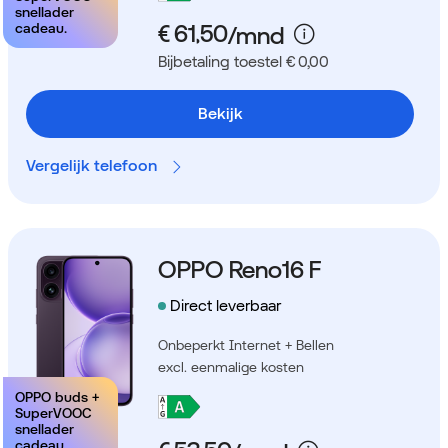
snellader
cadeau.
Bijbetaling toestel € 0,00
Bekijk
Vergelijk telefoon
OPPO Reno16 F
Direct leverbaar
Onbeperkt Internet + Bellen
excl. eenmalige kosten
OPPO buds +
SuperVOOC
snellader
cadeau.