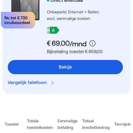
Direct leverbaar
Onbeperkt Internet + Bellen
Nu tot
€ 730
excl. eenmalige kosten
inruilvoordeel
Bijbetaling toestel € 859,00
Bekijk
Vergelijk telefoon
Totale
Eenmalige
Totaal
Toestel
Termijnb
toestelkosten
betaling
kredietbedrag