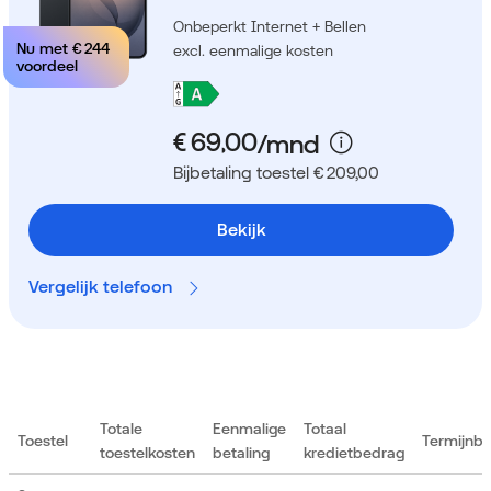
Onbeperkt Internet + Bellen
Nu met
€ 244
excl. eenmalige kosten
voordeel
Bijbetaling toestel € 209,00
Bekijk
Vergelijk telefoon
Totale
Eenmalige
Totaal
Toestel
Termijnb
toestelkosten
betaling
kredietbedrag