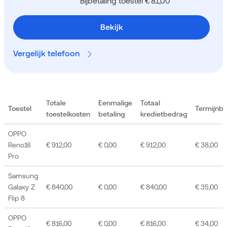
Bijbetaling toestel € 81,00
Bekijk
Vergelijk telefoon
Totale
Eenmalige
Totaal
Toestel
Termijnb
toestelkosten
betaling
kredietbedrag
OPPO
Reno16
€ 912,00
€ 0,00
€ 912,00
€ 38,00
Pro
Samsung
Galaxy Z
€ 840,00
€ 0,00
€ 840,00
€ 35,00
Flip 8
OPPO
€ 816,00
€ 0,00
€ 816,00
€ 34,00