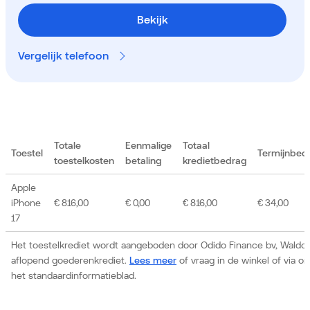
Bekijk
Vergelijk telefoon
Totale
Eenmalige
Totaal
Toestel
Termijnbed
toestelkosten
betaling
kredietbedrag
Apple
iPhone
€ 816,00
€ 0,00
€ 816,00
€ 34,00
17
Het toestelkrediet wordt aangeboden door Odido Finance bv, Waldor
aflopend goederenkrediet.
Lees meer
of vraag in de winkel of via 
het standaardinformatieblad.