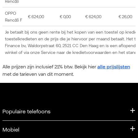
Reno16
OPPO
€ 624,00
€ 0,00
€ 624,00
€ 26,00
Reno16 F
Je betaalt bij ons geen rente bij het kopen van een toestel op kredi
toestelkredieten en de prijs die je hiervoor per maand betaalt. Het
Finance bv, Waldorpstraat 60, 2521 CC Den Haag en is een aflopend
winkel of via onze Service naar de kredietvoorwaarden en het stand
Alle prijzen zijn inclusief 21% btw. Bekijk hier
alle prijslijsten
met de tarieven van dit moment.
Populaire telefoons
iPhone
Mobiel
iPhone 17