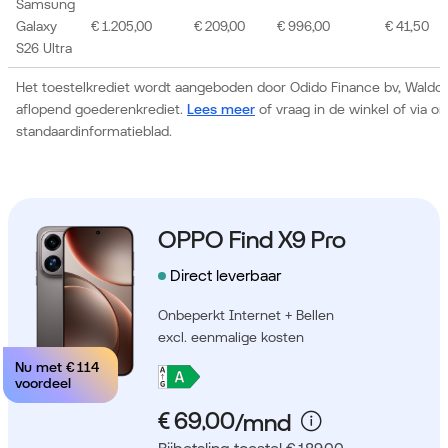
Samsung
Galaxy
€ 1.205,00
€ 209,00
€ 996,00
€ 41,50
S26 Ultra
Het toestelkrediet wordt aangeboden door Odido Finance bv, Waldor
aflopend goederenkrediet.
Lees meer
of vraag in de winkel of via 
standaardinformatieblad.
OPPO Find X9 Pro
Direct leverbaar
Onbeperkt Internet + Bellen
excl. eenmalige kosten
Nu met
€ 114
voordeel