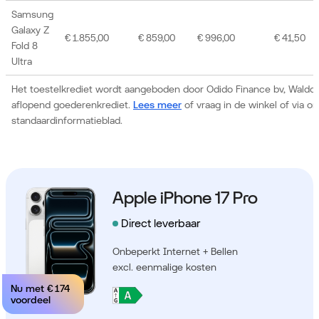
Samsung
Galaxy Z
€ 1.855,00
€ 859,00
€ 996,00
€ 41,50
Fold 8
Ultra
Het toestelkrediet wordt aangeboden door Odido Finance bv, Waldor
aflopend goederenkrediet.
Lees meer
of vraag in de winkel of via 
standaardinformatieblad.
Apple iPhone 17 Pro
Direct leverbaar
Onbeperkt Internet + Bellen
excl. eenmalige kosten
Nu met
€ 174
voordeel