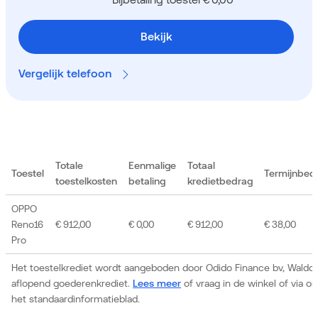
Bekijk
Vergelijk telefoon
Totale
Eenmalige
Totaal
Toestel
Termijnbed
toestelkosten
betaling
kredietbedrag
OPPO
Reno16
€ 912,00
€ 0,00
€ 912,00
€ 38,00
Pro
Het toestelkrediet wordt aangeboden door Odido Finance bv, Waldor
aflopend goederenkrediet.
Lees meer
of vraag in de winkel of via 
het standaardinformatieblad.