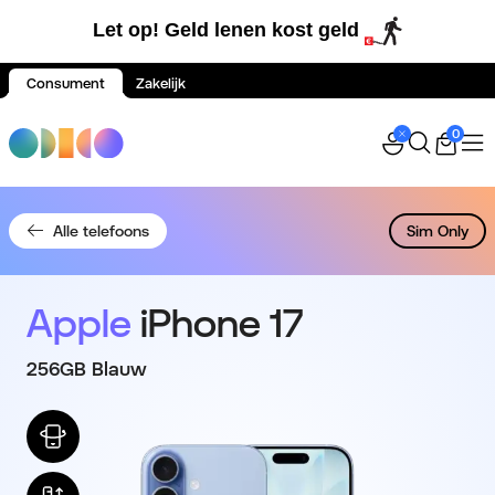
Let op! Geld lenen kost geld
Consument
Zakelijk
Spring naar inhoud
0
Alle telefoons
Sim Only
Apple
iPhone 17
256GB Blauw