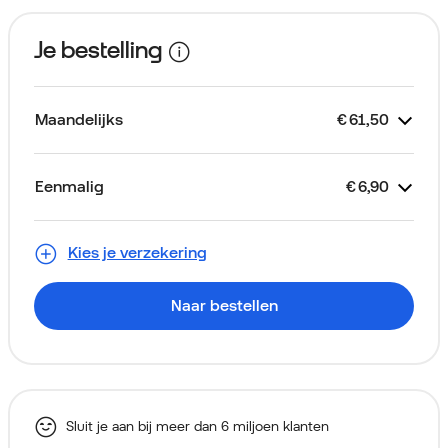
Je bestelling
Maandelijks
€
61,50
Kost
Je abonnement
Looptijd 2 jaar
Unlimited Basis
Toestelkrediet
Simkaart
€
€
€
Gratis
61,50
34,00
27,50
Eenmalig
€
6,90
Kost
Apple iPhone 17 256GB Blauw
Thuiskopieheffing
Aansluitkosten (via je eerste
€
€
€
0,00
0,00
6,90
Alleen voor nieuwe klanten
factuur)
Kies je verzekering
Naar bestellen
Sluit je aan bij meer dan 6 miljoen klanten