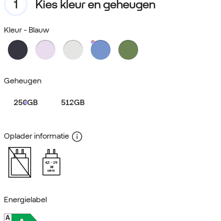
Kies kleur en geheugen
Kleur
- Blauw
Geheugen
256GB
512GB
Oplader informatie
4,5
29
W
USB PD
Energielabel