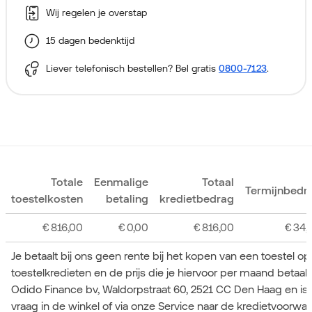
Wij regelen je overstap
15 dagen bedenktijd
Liever telefonisch bestellen? Bel gratis
0800-7123
.
Totale
Eenmalige
Totaal
Termijnbedr
toestelkosten
betaling
kredietbedrag
€
816,00
€
0,00
€
816,00
€
34,
Je betaalt bij ons geen rente bij het kopen van een toestel o
toestelkredieten en de prijs die je hiervoor per maand betaa
Odido Finance bv, Waldorpstraat 60, 2521 CC Den Haag en is
vraag in de winkel of via onze Service naar de kredietvoorwa