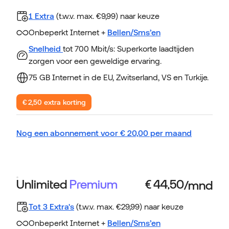
1 Extra
(t.w.v. max. €9,99) naar keuze
Onbeperkt Internet +
Bellen/Sms’en
Snelheid
tot 700 Mbit/s: Superkorte laadtijden
zorgen voor een geweldige ervaring.
75 GB Internet in de EU, Zwitserland, VS en Turkije.
€ 2,50 extra korting
Nog een abonnement voor
€
20,00
per maand
Unlimited
Premium
Tot 3 Extra's
(t.w.v. max. €29,99) naar keuze
Onbeperkt Internet +
Bellen/Sms’en