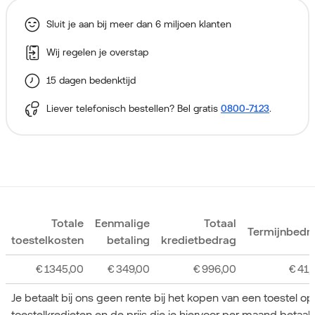
Sluit je aan bij meer dan 6 miljoen klanten
Wij regelen je overstap
15 dagen bedenktijd
Liever telefonisch bestellen? Bel gratis
0800-7123
.
Totale
Eenmalige
Totaal
Termijnbedr
toestelkosten
betaling
kredietbedrag
€
1345,00
€
349,00
€
996,00
€
41,
Je betaalt bij ons geen rente bij het kopen van een toestel o
toestelkredieten en de prijs die je hiervoor per maand betaa