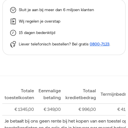
Sluit je aan bij meer dan 6 miljoen klanten
Wij regelen je overstap
15 dagen bedenktijd
Liever telefonisch bestellen? Bel gratis
0800-7123
.
Totale
Eenmalige
Totaal
Termijnbedr
toestelkosten
betaling
kredietbedrag
€
1345,00
€
349,00
€
996,00
€
41,
Je betaalt bij ons geen rente bij het kopen van een toestel o
toestelkredieten en de prijs die je hiervoor per maand betaa