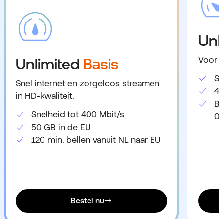
Un
Voor
Unlimited
Basis
S
Snel internet en zorgeloos streamen
4
in HD-kwaliteit.
B
Snelheid tot 400 Mbit/s
0
50 GB in de EU
120 min. bellen vanuit NL naar EU
Bestel nu