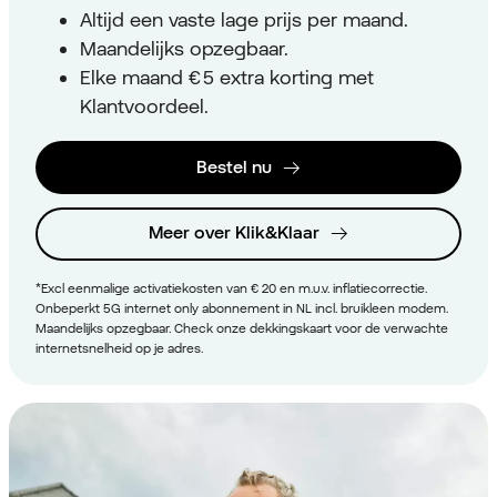
Altijd een vaste lage prijs per maand.
Maandelijks opzegbaar.
Elke maand € 5 extra korting met
Klantvoordeel.
Bestel nu
Meer over Klik&Klaar
*Excl eenmalige activatiekosten van € 20 en m.u.v. inflatiecorrectie.
Onbeperkt 5G internet only abonnement in NL incl. bruikleen modem.
Maandelijks opzegbaar. Check onze dekkingskaart voor de verwachte
internetsnelheid op je adres.