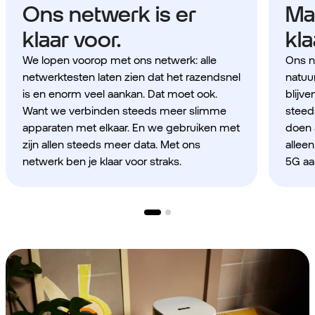
Ons netwerk is er
Maa
klaar voor.
kla
We lopen voorop met ons netwerk: alle
Ons ne
netwerktesten laten zien dat het razendsnel
natuur
is en enorm veel aankan. Dat moet ook.
blijv
Want we verbinden steeds meer slimme
steed
apparaten met elkaar. En we gebruiken met
doen a
zijn allen steeds meer data. Met ons
alleen
netwerk ben je klaar voor straks.
5G aa