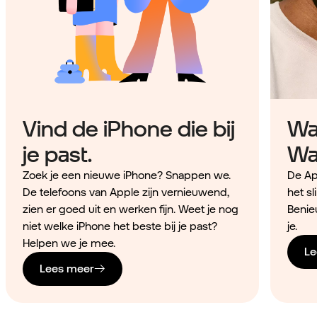
Vind de iPhone die bij
Wa
je past.
Wa
Zoek je een nieuwe iPhone? Snappen we.
De Ap
De telefoons van Apple zijn vernieuwend,
het sl
zien er goed uit en werken fijn. Weet je nog
Benie
niet welke iPhone het beste bij je past?
je.
Helpen we je mee.
Le
Lees meer