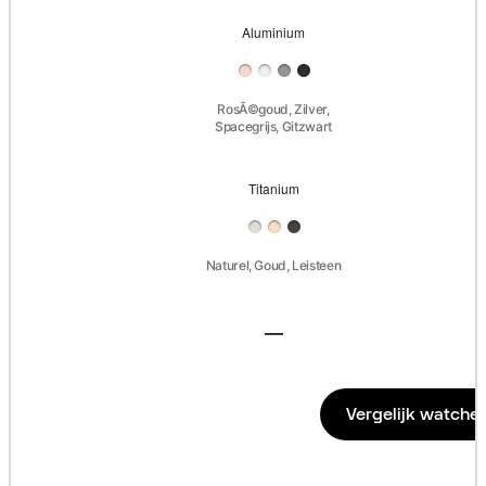
Cellular
Aluminium
Aluminium
RosÃ©goud, Zilver,
Spacegrijs, Gitzwart
Titanium
Titanium
Naturel, Goud, Leisteen
—
Roestvrij
Roestvrij
staal
staal
niet
Vergelijk watche
van
toepassing