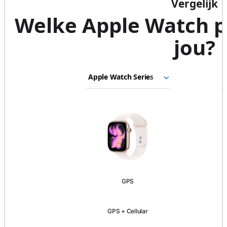
Vergelijk
Welke Apple Watch pa
jou?
Apple
Kies
Selecteer
S
Watch
modellen
een
e
Series
om
model
m
11
te
Afbeeldingen
Apple
vergelijken.
Watch
Ultra
3
GPS
GPS
GPS + Cellular
GPS
+