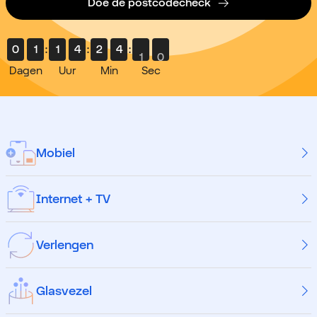
Doe de postcodecheck
0
1
:
1
4
:
2
4
:
0
9
Dagen
Uur
Min
Sec
Mobiel
Internet + TV
Verlengen
Glasvezel