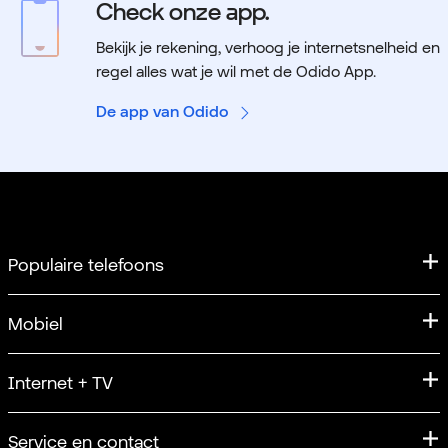
Check onze app.
Bekijk je rekening, verhoog je internetsnelheid en
regel alles wat je wil met de Odido App.
De app van Odido
Populaire telefoons
iPhone
Mobiel
iPhone 17
Mobiel abonnement
Internet + TV
Apple iPhone 17 Pro
Sim Only
iPhone 17 Pro Max
Internet
Service en contact
Unlimited