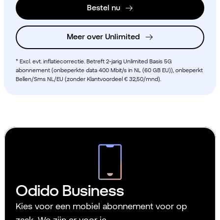
Bestel nu
Meer over Unlimited
* Excl. evt. inflatiecorrectie. Betreft 2-jarig Unlimited Basis 5G
abonnement (onbeperkte data 400 Mbit/s in NL (60 GB EU)), onbeperkt
Bellen/Sms NL/EU (zonder Klantvoordeel € 32,50/mnd).
Odido Business
Kies voor een mobiel abonnement voor op
zaak. We zijn er voor je.